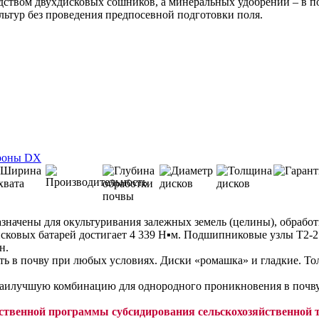
дством двухдисковых сошников, а минеральных удобрений – в п
ультур без проведения предпосевной подготовки поля.
ачены для окультуривания залежных земель (целины), обработки
исковых батарей достигает 4 339 Н▪м. Подшипниковые узлы Т2-2
н.
уть в почву при любых условиях. Диски «ромашка» и гладкие. Т
наилучшую комбинацию для однородного проникновения в почву
ственной программы субсидирования сельскохозяйственной 