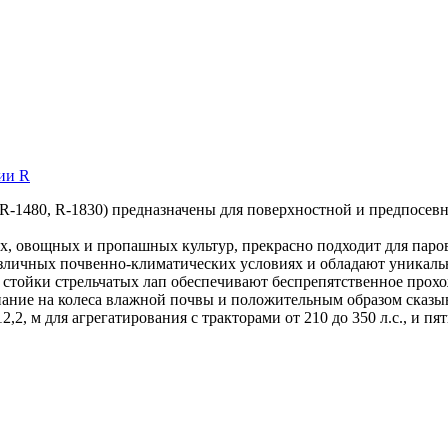
, R-1480, R-1830) предназначены для поверхностной и предпосевн
х, овощных и пропашных культур, прекрасно подходит для паров
азличных почвенно-климатических условиях и обладают уникал
е стойки стрельчатых лап обеспечивают беспрепятственное прох
пание на колеса влажной почвы и положительным образом сказыв
,2, м для агрегатирования с тракторами от 210 до 350 л.с., и п