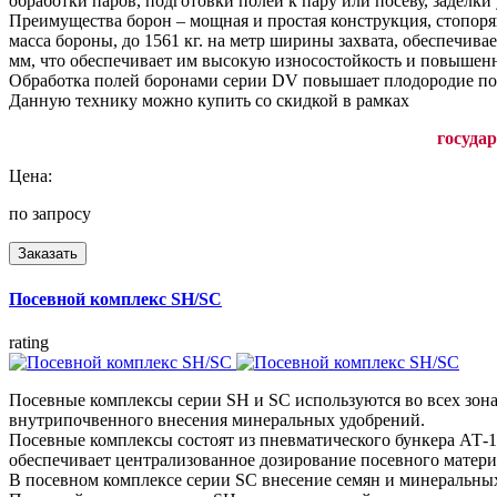
обработки паров, подготовки полей к пару или посеву, заделки
Преимущества борон – мощная и простая конструкция, стопоря
масса бороны, до 1561 кг. на метр ширины захвата, обеспечив
мм, что обеспечивает им высокую износостойкость и повышен
Обработка полей боронами серии DV повышает плодородие почв
Данную технику можно купить со скидкой в рамках
госуда
Цена:
по запросу
Заказать
Посевной комплекс SH/SC
rating
Посевные комплексы серии SH и SC используются во всех зонах
внутрипочвенного внесения минеральных удобрений.
Посевные комплексы состоят из пневматического бункера АТ-1
обеспечивает централизованное дозирование посевного матери
В посевном комплексе серии SC внесение семян и минеральных