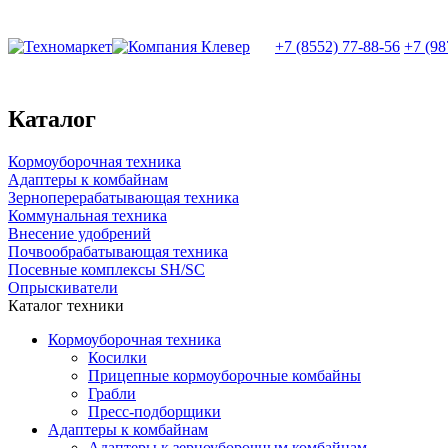
+7 (8552) 77-88-56
+7 (98
Каталог
Кормоуборочная техника
Адаптеры к комбайнам
Зерноперерабатывающая техника
Коммунальная техника
Внесение удобрений
Почвообрабатывающая техника
Посевные комплексы SH/SC
Опрыскиватели
Каталог техники
Кормоуборочная техника
Косилки
Прицепные кормоуборочные комбайны
Грабли
Пресс-подборщики
Адаптеры к комбайнам
Адаптеры к зерноуборочным комбайнам