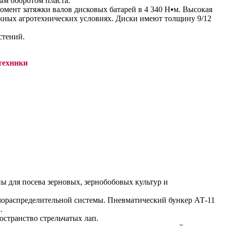
ным оборотом пласта.
мент затяжки валов дисковых батарей в 4 340 Н▪м. Высокая
ложных агротехнических условиях. Диски имеют толщину 9/12
стений.
техники
ы для посева зерновых, зернобобовых культур и
вмораспределительной системы. Пневматический бункер АТ-11
.
странство стрельчатых лап.