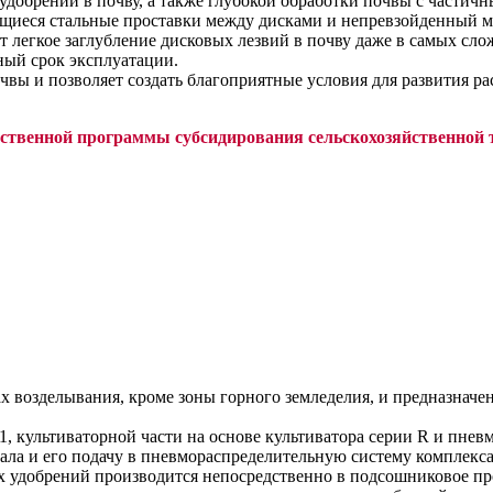
 удобрений в почву, а также глубокой обработки почвы с частич
щиеся стальные проставки между дисками и непревзойденный мо
ает легкое заглубление дисковых лезвий в почву даже в самых с
ный срок эксплуатации.
ы и позволяет создать благоприятные условия для развития ра
рственной программы субсидирования сельскохозяйственной 
 возделывания, кроме зоны горного земледелия, и предназначен
1, культиваторной части на основе культиватора серии R и пне
ала и его подачу в пневмораспределительную систему комплекса
 удобрений производится непосредственно в подсошниковое про